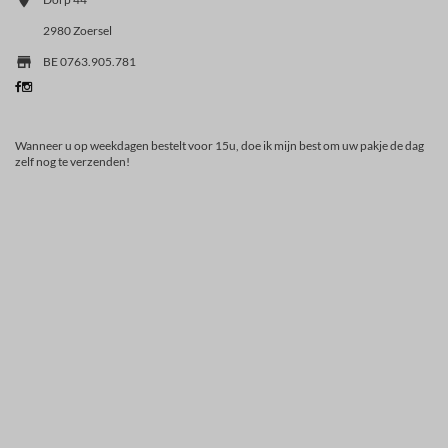
2980 Zoersel

BE 0763.905.781
Wanneer u op weekdagen bestelt voor 15u, doe ik mijn best om uw pakje de dag
zelf nog te verzenden!