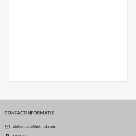
CONTACTINFORMATIE

ateljee-caro@hotmail.com

Dorp 44