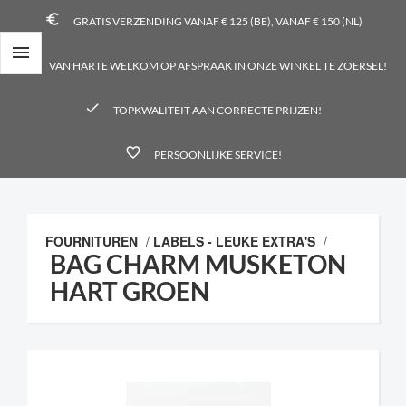
euro_symbol
GRATIS VERZENDING VANAF € 125 (BE), VANAF € 150 (NL)

place
VAN HARTE WELKOM OP AFSPRAAK IN ONZE WINKEL TE ZOERSEL!
check
TOPKWALITEIT AAN CORRECTE PRIJZEN!
favorite_border
PERSOONLIJKE SERVICE!
FOURNITUREN
/
LABELS - LEUKE EXTRA'S
/
BAG CHARM MUSKETON
HART GROEN