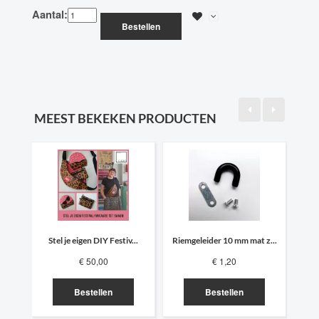
Aantal:
Bestellen
MEEST BEKEKEN PRODUCTEN
Stel je eigen DIY Festiv...
Riemgeleider 10 mm mat z...
Holn
€ 50,00
€ 1,20
Bestellen
Bestellen