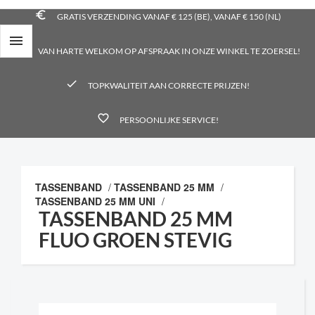
euro_symbol
GRATIS VERZENDING VANAF € 125 (BE), VANAF € 150 (NL)

place
VAN HARTE WELKOM OP AFSPRAAK IN ONZE WINKEL TE ZOERSEL!
check
TOPKWALITEIT AAN CORRECTE PRIJZEN!
favorite_border
PERSOONLIJKE SERVICE!
TASSENBAND
/
TASSENBAND 25 MM
/
TASSENBAND 25 MM UNI
/
TASSENBAND 25 MM
FLUO GROEN STEVIG