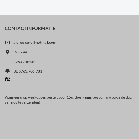
CONTACTINFORMATIE

ateljee-caro@hotmail.com

Dorp 44
2980 Zoersel

BE 0763.905.781
Wanneer u op weekdagen bestelt voor 15u, doe ik mijn best om uw pakje de dag
zelf nog te verzenden!