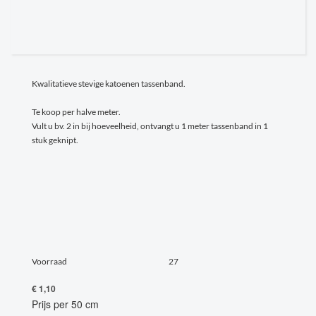
Kwalitatieve stevige katoenen tassenband.
Te koop per halve meter.
Vult u bv. 2 in bij hoeveelheid, ontvangt u 1 meter tassenband in 1
stuk geknipt.
Voorraad
27
€ 1,10
Prijs per 50 cm